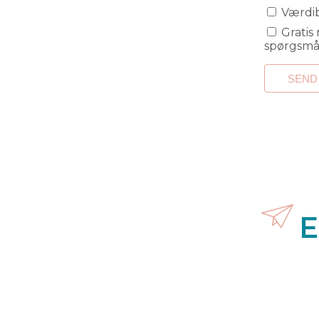
Værdib
Gratis materialer til formidling og undervisning om livets store
spørgsmål
E