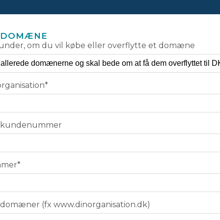
L DOMÆNE
nder, om du vil købe eller overflytte et domæne
rganisation
*
M kundenummer
mmer
*
domæner (fx www.dinorganisation.dk)