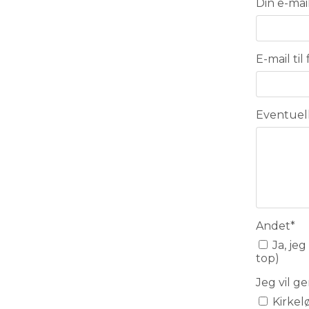
Din e-mai
E-mail til
Eventuel
Andet
*
Ja, jeg har læst og accepterer abonnementsvilkårene (se link i sidens
top)
Jeg vil 
Kirkel