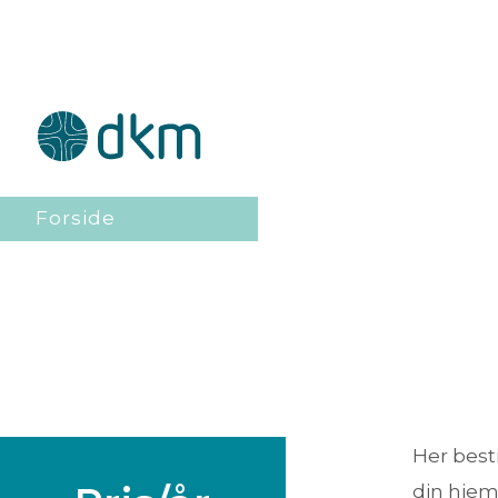
Forside
Her best
din hjem