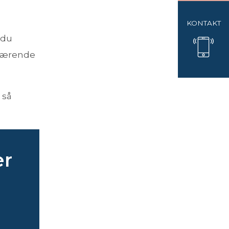
KONTAKT
 du
uværende
 så
er