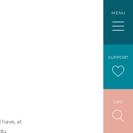
MENU
SUPPORT
SØG
 have, at
 du