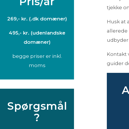
Pris/år
tjekke o
269,- kr. (.dk domæner)
Husk at 
allerede
495,- kr. (udenlandske
udbyder o
domæner)
Kontakt 
begge priser er inkl.
guider d
moms
A
Spørgsmål
?