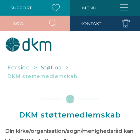
SUPPORT
MENU
SØG
KONTAKT
Forside
Støt os
DKM støttemedlemskab
DKM støttemedlemskab
Din kirke/organisation/sogn/menighedsråd kan