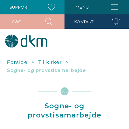
SUPPORT
MENU
SØG
KONTAKT
Forside
Til kirker
Sogne- og provstisamarbejde
Sogne- og
provstisamarbejde