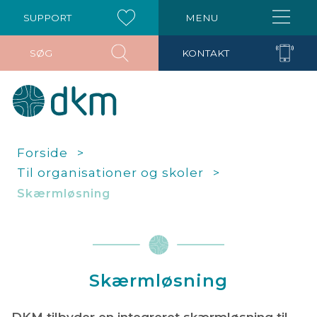
SUPPORT
MENU
SØG
KONTAKT
Forside
Til organisationer og skoler
Skærmløsning
Skærmløsning
DKM tilbyder en integreret skærmløsning til