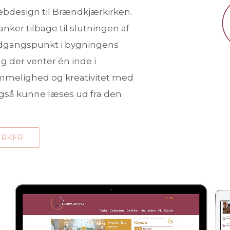
 webdesign til Brændkjærkirken.
anker tilbage til slutningen af
 udgangspunkt i bygningens
 der venter én inde i
mmelighed og kreativitet med
gså kunne læses ud fra den
IRKER