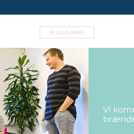
SE ALLE CASES
Vi komm
brænder