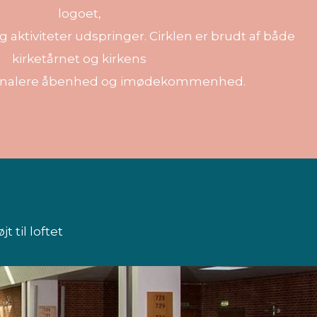
logoet,
 og aktiviteter udspringer. Cirklen er brudt af både
kirketårnet og kirkens
signalere åbenhed og imødekommenhed.
til loftet