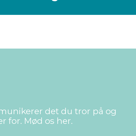
unikerer det du tror på og
 for. Mød os her.