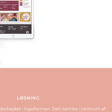
LØSNING
indarbejdet i logoformen. Den samles i centrum af