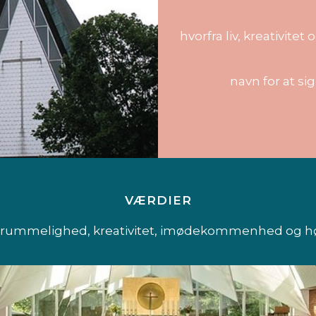
hvorfra liv, kreativitet
navn for at 
VÆRDIER
rummelighed, kreativitet, imødekommenhed og højt 