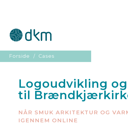
Forside
Cases
Logoudvikling o
til Brændkjærkir
NÅR SMUK ARKITEKTUR OG VAR
IGENNEM ONLINE