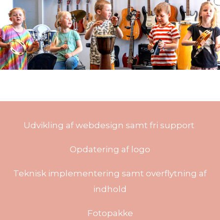
Udvikling af webdesign samt fri support
Opdatering af logo
Teknisk implementering samt overflytning af
indhold
Fotopakke