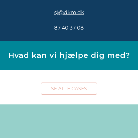
sj@dkm.dk
87 40 37 08
Hvad kan vi hjælpe dig med?
SE ALLE CASES