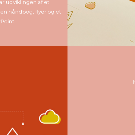
r udviklingen af et
 en håndbog, flyer og et
Point.