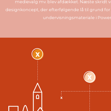
medievalg mv. blev afdækket. Næste skridt va
designkoncept, der efterfølgende lå til grund for
undervisningsmateriale i Power