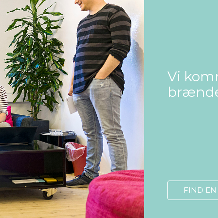
Vi komm
brænder
FIND E