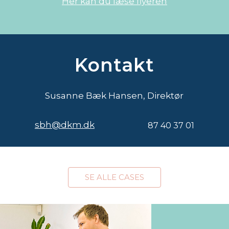
Her kan du læse flyeren
Kontakt
Susanne Bæk Hansen, Direktør
sbh@dkm.dk
87 40 37 01
SE ALLE CASES