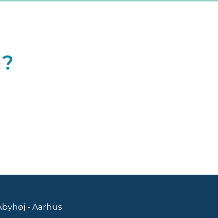
g?
Åbyhøj - Aarhus