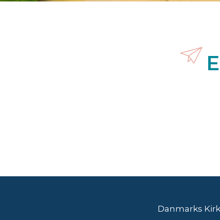
E
Danmarks Kirke