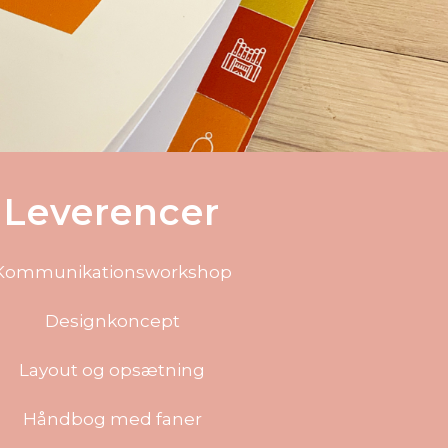
Leverencer
Kommunikationsworkshop
Designkoncept
Layout og opsætning
Håndbog med faner