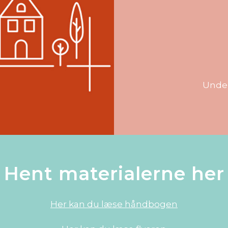
Under
Hent materialerne her
Her kan du læse håndbogen