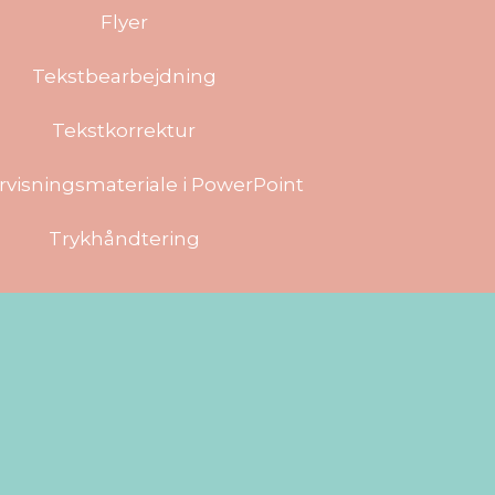
Flyer
Tekstbearbejdning
Tekstkorrektur
visningsmateriale i PowerPoint
Trykhåndtering