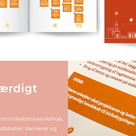
færdigt
ommunikationsworkshop,
udskaber, barrierer og